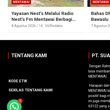
MENTAWAI
MENTAWAI
Yayasan Nest’s Melalui Radio
Bahas D
Nest’s Fm Mentawai Berbagi
Bawaslu
Kasih Dengan Anak – Anak
Polres M
8 Agustus 2026 / 14 : 54
Redaksi
7 Agustus 20
Asrama SMAN 2 Sipora
TENTANG KAMI
PT. SU
Dengan Rahm
bisa memban
MENTAWAI.
KODE ETIK
Harapan da
SEKILAS TENTANG KAMI
MENTAWAI bi
positif bagi
ini juga memi
1
63122 yang s