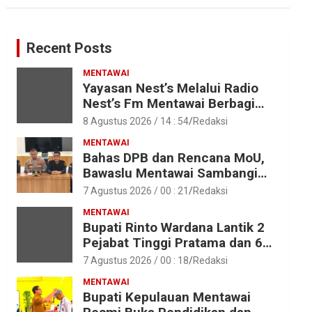
Recent Posts
MENTAWAI
Yayasan Nest’s Melalui Radio
Nest’s Fm Mentawai Berbagi
Kasih Dengan Anak – Anak
8 Agustus 2026 / 14 : 54
Redaksi
Asrama SMAN 2 Sipora
MENTAWAI
Bahas DPB dan Rencana MoU,
Bawaslu Mentawai Sambangi
Polres Mentawai
7 Agustus 2026 / 00 : 21
Redaksi
MENTAWAI
Bupati Rinto Wardana Lantik 2
Pejabat Tinggi Pratama dan 6
Pejabat Fungsional di
7 Agustus 2026 / 00 : 18
Redaksi
Lingkungan Pemkab Kepulauan
MENTAWAI
Mentawai
Bupati Kepulauan Mentawai