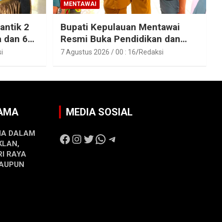
MENTAWAI
antik 2
Bupati Kepulauan Mentawai
a dan 6
Resmi Buka Pendidikan dan
Pelatihan Calon Paskibraka
i
7 Agustus 2026 / 00 : 16
Redaksi
epulauan
Tahun 2026
SAMA
MEDIA SOSIAL
MA DALAM
Facebook
Instagram
Twitter
WhatsApp
Telegram
KLAN,
RI RAYA
MAUPUN