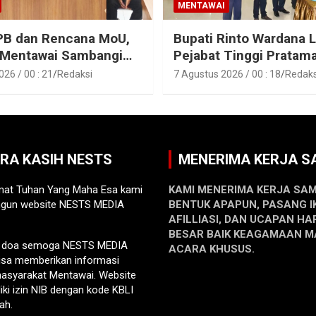
MENTAWAI
PB dan Rencana MoU,
Bupati Rinto Wardana L
 Mentawai Sambangi
Pejabat Tinggi Pratam
entawai
Pejabat Fungsional di
26 / 00 : 21
Redaksi
7 Agustus 2026 / 00 : 18
Redaks
Lingkungan Pemkab K
Mentawai
ARA KASIH NESTS
MENERIMA KERJA 
at Tuhan Yang Maha Esa kami
KAMI MENERIMA KERJA SA
gun website NESTS MEDIA
BENTUK APAPUN, PASANG I
AFILLIASI, DAN UCAPAN HA
BESAR BAIK KEAGAMAAN 
n doa semoga NESTS MEDIA
ACARA KHUSUS.
sa memberikan informasi
 masyarakat Mentawai. Website
liki izin NIB dengan kode KBLI
ah.