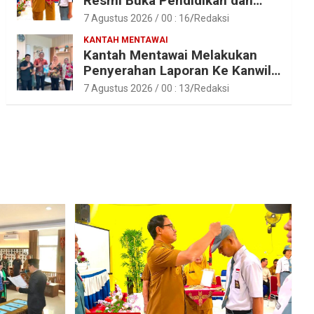
Resmi Buka Pendidikan dan
Pelatihan Calon Paskibraka
7 Agustus 2026 / 00 : 16
Redaksi
Tahun 2026
KANTAH MENTAWAI
Kantah Mentawai Melakukan
Penyerahan Laporan Ke Kanwil
Kemen ATR/BPN RI Sumbar
7 Agustus 2026 / 00 : 13
Redaksi