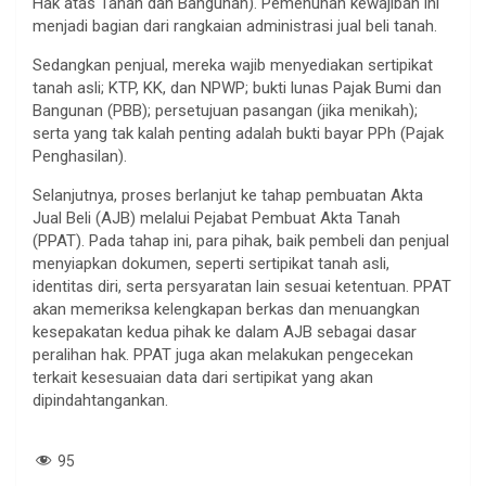
Hak atas Tanah dan Bangunan). Pemenuhan kewajiban ini
menjadi bagian dari rangkaian administrasi jual beli tanah.
Sedangkan penjual, mereka wajib menyediakan sertipikat
tanah asli; KTP, KK, dan NPWP; bukti lunas Pajak Bumi dan
Bangunan (PBB); persetujuan pasangan (jika menikah);
serta yang tak kalah penting adalah bukti bayar PPh (Pajak
Penghasilan).
Selanjutnya, proses berlanjut ke tahap pembuatan Akta
Jual Beli (AJB) melalui Pejabat Pembuat Akta Tanah
(PPAT). Pada tahap ini, para pihak, baik pembeli dan penjual
menyiapkan dokumen, seperti sertipikat tanah asli,
identitas diri, serta persyaratan lain sesuai ketentuan. PPAT
akan memeriksa kelengkapan berkas dan menuangkan
kesepakatan kedua pihak ke dalam AJB sebagai dasar
peralihan hak. PPAT juga akan melakukan pengecekan
terkait kesesuaian data dari sertipikat yang akan
dipindahtangankan.
95