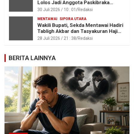
Lolos Jadi Anggota Paskibraka
Provinsi Sumbar
30 Juli 2026 / 10 : 01
Redaksi
MENTAWAI
SIPORA UTARA
Wakili Bupati, Sekda Mentawai Hadiri
Tabligh Akbar dan Tasyakuran Haji
2026 di Kota Padang
28 Juli 2026 / 21 : 38
Redaksi
BERITA LAINNYA