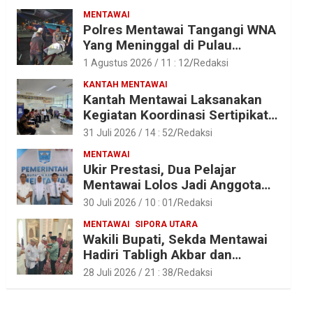
MENTAWAI
Polres Mentawai Tangangi WNA
Yang Meninggal di Pulau
Karamajat, Sibaday
1 Agustus 2026 / 11 : 12
Redaksi
KANTAH MENTAWAI
Kantah Mentawai Laksanakan
Kegiatan Koordinasi Sertipikat
Aset Tanah Pemkab Mentawai
31 Juli 2026 / 14 : 52
Redaksi
MENTAWAI
Ukir Prestasi, Dua Pelajar
Mentawai Lolos Jadi Anggota
Paskibraka Provinsi Sumbar
30 Juli 2026 / 10 : 01
Redaksi
MENTAWAI
SIPORA UTARA
Wakili Bupati, Sekda Mentawai
Hadiri Tabligh Akbar dan
Tasyakuran Haji 2026 di Kota
28 Juli 2026 / 21 : 38
Redaksi
Padang