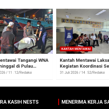
KANTAH MENTAWAI
Mentawai Tangangi WNA
Kantah Mentawai Laks
inggal di Pulau
Kegiatan Koordinasi Se
t, Sibaday
Aset Tanah Pemkab M
26 / 11 : 12
Redaksi
31 Juli 2026 / 14 : 52
Redaksi
ARA KASIH NESTS
MENERIMA KERJA 