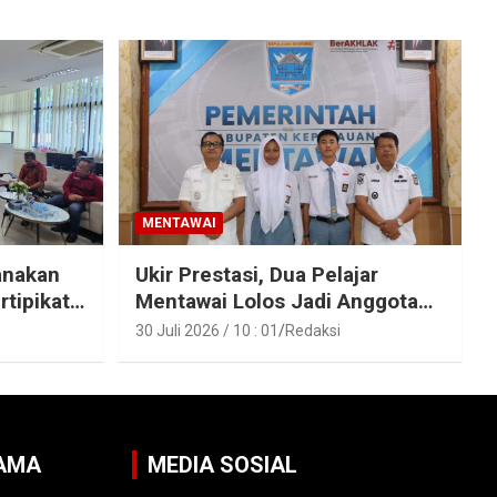
MENTAWAI
anakan
Ukir Prestasi, Dua Pelajar
rtipikat
Mentawai Lolos Jadi Anggota
entawai
Paskibraka Provinsi Sumbar
30 Juli 2026 / 10 : 01
Redaksi
SAMA
MEDIA SOSIAL