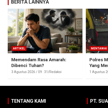
BERITA LAINNYA
ARTIKEL
MENTAWAI
Memendam Rasa Amarah:
Polres 
Dibenci Tuhan?
Yang Men
Karamaja
3 Agustus 2026 / 09 : 31
Redaksi
1 Agustus 20
TENTANG KAMI
PT. SU