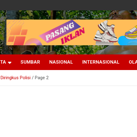
ITA
SUMBAR
NASIONAL
INTERNASIONAL
OL
iringkus Polisi
Page 2