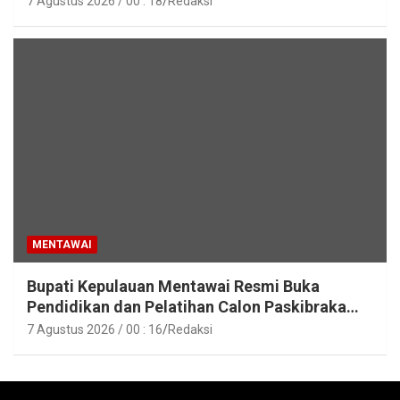
7 Agustus 2026 / 00 : 18
Redaksi
MENTAWAI
Bupati Kepulauan Mentawai Resmi Buka
Pendidikan dan Pelatihan Calon Paskibraka
Tahun 2026
7 Agustus 2026 / 00 : 16
Redaksi