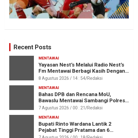
Recent Posts
MENTAWAI
Yayasan Nest’s Melalui Radio Nest’s
Fm Mentawai Berbagi Kasih Dengan
Anak – Anak Asrama SMAN 2 Sipora
8 Agustus 2026 / 14 : 54
Redaksi
MENTAWAI
Bahas DPB dan Rencana MoU,
Bawaslu Mentawai Sambangi Polres
Mentawai
7 Agustus 2026 / 00 : 21
Redaksi
MENTAWAI
Bupati Rinto Wardana Lantik 2
Pejabat Tinggi Pratama dan 6
Pejabat Fungsional di Lingkungan
7 Agustus 2026 / 00 : 18
Redaksi