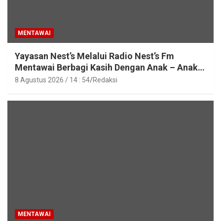
MENTAWAI
Yayasan Nest’s Melalui Radio Nest’s Fm
Mentawai Berbagi Kasih Dengan Anak – Anak
Asrama SMAN 2 Sipora
8 Agustus 2026 / 14 : 54
Redaksi
MENTAWAI