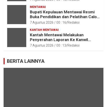
Pemkab Kepulauan Mentawai
MENTAWAI
Bupati Kepulauan Mentawai Resmi
Buka Pendidikan dan Pelatihan Calon
Paskibraka Tahun 2026
7 Agustus 2026 / 00 : 16
Redaksi
KANTAH MENTAWAI
Kantah Mentawai Melakukan
Penyerahan Laporan Ke Kanwil
Kemen ATR/BPN RI Sumbar
7 Agustus 2026 / 00 : 13
Redaksi
BERITA LAINNYA