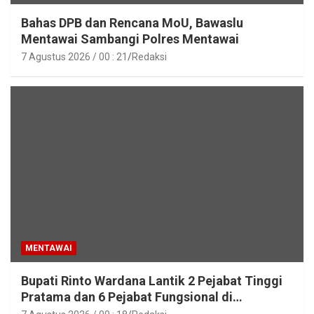
Bahas DPB dan Rencana MoU, Bawaslu
Mentawai Sambangi Polres Mentawai
7 Agustus 2026 / 00 : 21
Redaksi
MENTAWAI
Bupati Rinto Wardana Lantik 2 Pejabat Tinggi
Pratama dan 6 Pejabat Fungsional di
Lingkungan Pemkab Kepulauan Mentawai