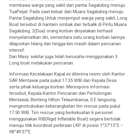
membawa warga yang sakit dari pantai Sagalubeg menuju
TuaPeijat. Pada saat keluar dari Muara Sagalubeg menuju
Pantai Sagalubeg Untuk menjemput warga yang sakit, Long
Boat tersebut di hantam ombak dan terbalik di Pintu Muara
Sagalubeg. 2(Dua) orang korban dinyatakan berhasil
menyelamatkan diri, sementara satu orang korban lainnya
dilaporkan hilang dan hingga kini masih dalam pencarian
intensif.
Dan Masy. sekitar juga telah berusaha menggunakan 3
Long boat melakukan pencarian.
​Informasi Kecelakaan Kapal ini diterima resmi oleh Kantor
SAR Mentawai pada pukul 17.35 WIB dari Kepala Desa
serta pihak keluarga korban. Merespons informasi
tersebut, Kepala Kantor Pencarian dan Pertolongan
Mentawai, Benteng Hilton Telaumbanua, S.E langsung
menginstruksikan keberangkatan tim rescue pada pukul
17.50 WIB. Tim rescue yang berkekuatan 6 personel
menggunakan RIB(Rigid Inflatable Boat) segera bertolak
menuju titik koordinat perkiraan LKP di posisi 1°37’15″S –
98°49’37″E.