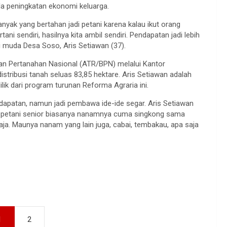
ada peningkatan ekonomi keluarga.
anyak yang bertahan jadi petani karena kalau ikut orang
i sendiri, hasilnya kita ambil sendiri. Pendapatan jadi lebih
ni muda Desa Soso, Aris Setiawan (37).
an Pertanahan Nasional (ATR/BPN) melalui Kantor
distribusi tanah seluas 83,85 hektare. Aris Setiawan adalah
lik dari program turunan Reforma Agraria ini.
dapatan, namun jadi pembawa ide-ide segar. Aris Setiawan
au petani senior biasanya nanamnya cuma singkong sama
 saja. Maunya nanam yang lain juga, cabai, tembakau, apa saja
1
2