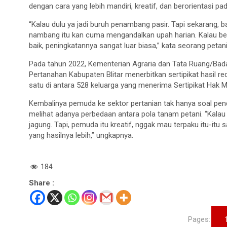
dengan cara yang lebih mandiri, kreatif, dan berorientasi p
“Kalau dulu ya jadi buruh penambang pasir. Tapi sekarang, b
nambang itu kan cuma mengandalkan upah harian. Kalau bertan
baik, peningkatannya sangat luar biasa,” kata seorang peta
Pada tahun 2022, Kementerian Agraria dan Tata Ruang/Bad
Pertanahan Kabupaten Blitar menerbitkan sertipikat hasil re
satu di antara 528 keluarga yang menerima Sertipikat Hak Mi
Kembalinya pemuda ke sektor pertanian tak hanya soal pen
melihat adanya perbedaan antara pola tanam petani. “Kal
jagung. Tapi, pemuda itu kreatif, nggak mau terpaku itu-itu
yang hasilnya lebih,” ungkapnya.
184
Share :
Pages: