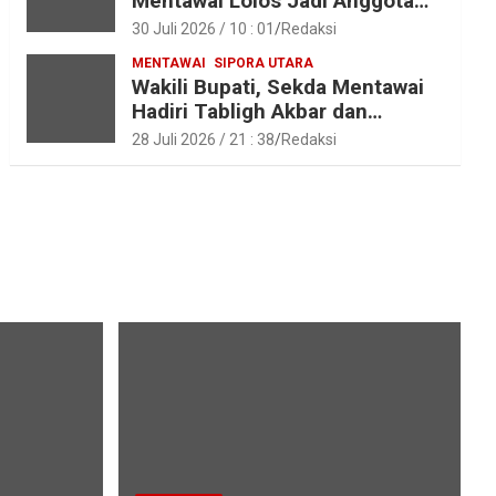
Mentawai Lolos Jadi Anggota
Paskibraka Provinsi Sumbar
30 Juli 2026 / 10 : 01
Redaksi
MENTAWAI
SIPORA UTARA
Wakili Bupati, Sekda Mentawai
Hadiri Tabligh Akbar dan
Tasyakuran Haji 2026 di Kota
28 Juli 2026 / 21 : 38
Redaksi
Padang