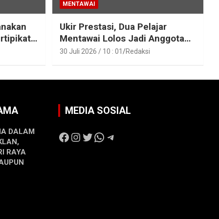
MENTAWAI
anakan
Ukir Prestasi, Dua Pelajar
rtipikat
Mentawai Lolos Jadi Anggota
entawai
Paskibraka Provinsi Sumbar
30 Juli 2026 / 10 : 01
Redaksi
SAMA
MEDIA SOSIAL
MA DALAM
Facebook
Instagram
Twitter
WhatsApp
Telegram
KLAN,
RI RAYA
MAUPUN