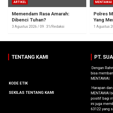
ARTIKEL
MENTAWAI
Memendam Rasa Amarah:
Polres 
Dibenci Tuhan?
Yang Men
Karamaja
3 Agustus 2026 / 09 : 31
Redaksi
1 Agustus 20
TENTANG KAMI
PT. SU
Dengan Rahm
bisa memban
MENTAWAI.
KODE ETIK
Harapan da
SEKILAS TENTANG KAMI
MENTAWAI bi
positif bagi
ini juga memi
63122 yang s