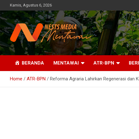
Skip
Kamis, Agustus 6, 2026
to
content
Fakta, Profesional dan Independent
Nests Media Mentawai
BERANDA
MENTAWAI
ATR-BPN
BER
Home
ATR-BPN
Reforma Agraria Lahirkan Regenerasi dan K