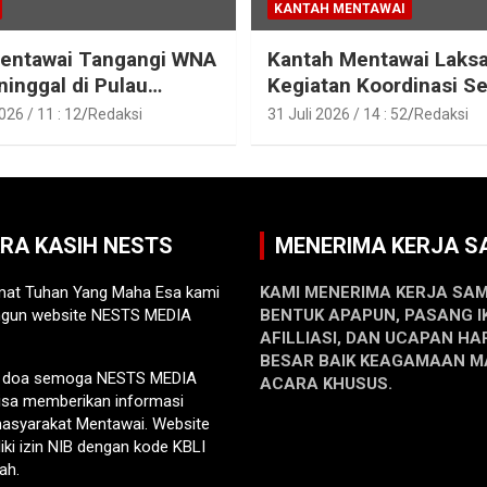
KANTAH MENTAWAI
Mentawai Tangangi WNA
Kantah Mentawai Laks
inggal di Pulau
Kegiatan Koordinasi Se
t, Sibaday
Aset Tanah Pemkab M
26 / 11 : 12
Redaksi
31 Juli 2026 / 14 : 52
Redaksi
ARA KASIH NESTS
MENERIMA KERJA 
at Tuhan Yang Maha Esa kami
KAMI MENERIMA KERJA SA
gun website NESTS MEDIA
BENTUK APAPUN, PASANG I
AFILLIASI, DAN UCAPAN HA
BESAR BAIK KEAGAMAAN 
n doa semoga NESTS MEDIA
ACARA KHUSUS.
sa memberikan informasi
 masyarakat Mentawai. Website
liki izin NIB dengan kode KBLI
ah.