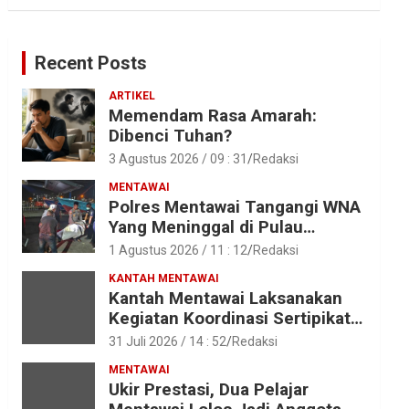
Recent Posts
ARTIKEL
Memendam Rasa Amarah:
Dibenci Tuhan?
3 Agustus 2026 / 09 : 31
Redaksi
MENTAWAI
Polres Mentawai Tangangi WNA
Yang Meninggal di Pulau
Karamajat, Sibaday
1 Agustus 2026 / 11 : 12
Redaksi
KANTAH MENTAWAI
Kantah Mentawai Laksanakan
Kegiatan Koordinasi Sertipikat
Aset Tanah Pemkab Mentawai
31 Juli 2026 / 14 : 52
Redaksi
MENTAWAI
Ukir Prestasi, Dua Pelajar