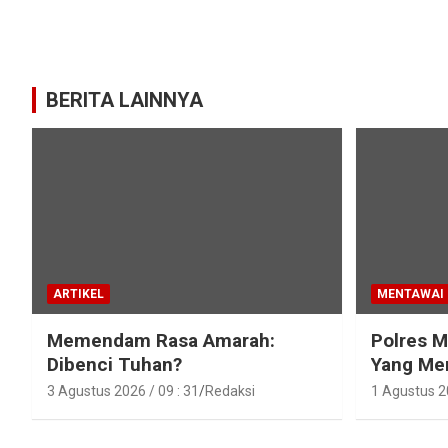
BERITA LAINNYA
ARTIKEL
MENTAWAI
Memendam Rasa Amarah:
Polres 
Dibenci Tuhan?
Yang Men
Karamaja
3 Agustus 2026 / 09 : 31
Redaksi
1 Agustus 20