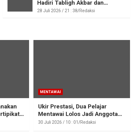
Hadiri Tabligh Akbar dan
Tasyakuran Haji 2026 di Kota
28 Juli 2026 / 21 : 38
Redaksi
Padang
MENTAWAI
anakan
Ukir Prestasi, Dua Pelajar
rtipikat
Mentawai Lolos Jadi Anggota
entawai
Paskibraka Provinsi Sumbar
30 Juli 2026 / 10 : 01
Redaksi