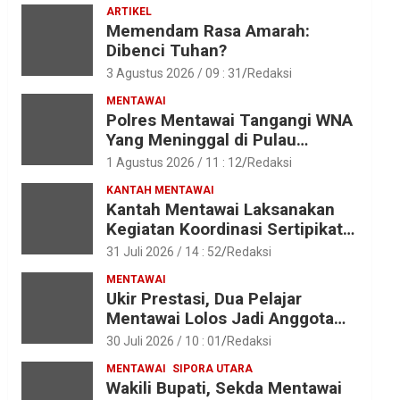
ARTIKEL
Memendam Rasa Amarah:
Dibenci Tuhan?
3 Agustus 2026 / 09 : 31
Redaksi
MENTAWAI
Polres Mentawai Tangangi WNA
Yang Meninggal di Pulau
Karamajat, Sibaday
1 Agustus 2026 / 11 : 12
Redaksi
KANTAH MENTAWAI
Kantah Mentawai Laksanakan
Kegiatan Koordinasi Sertipikat
Aset Tanah Pemkab Mentawai
31 Juli 2026 / 14 : 52
Redaksi
MENTAWAI
Ukir Prestasi, Dua Pelajar
Mentawai Lolos Jadi Anggota
Paskibraka Provinsi Sumbar
30 Juli 2026 / 10 : 01
Redaksi
MENTAWAI
SIPORA UTARA
Wakili Bupati, Sekda Mentawai