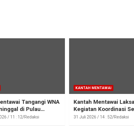
KANTAH MENTAWAI
Mentawai Tangangi WNA
Kantah Mentawai Laks
inggal di Pulau
Kegiatan Koordinasi Se
t, Sibaday
Aset Tanah Pemkab M
26 / 11 : 12
Redaksi
31 Juli 2026 / 14 : 52
Redaksi