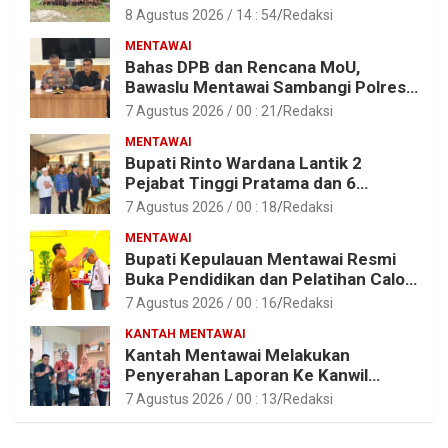
Anak – Anak Asrama SMAN 2 Sipora
8 Agustus 2026 / 14 : 54
Redaksi
MENTAWAI
Bahas DPB dan Rencana MoU,
Bawaslu Mentawai Sambangi Polres
Mentawai
7 Agustus 2026 / 00 : 21
Redaksi
MENTAWAI
Bupati Rinto Wardana Lantik 2
Pejabat Tinggi Pratama dan 6
Pejabat Fungsional di Lingkungan
7 Agustus 2026 / 00 : 18
Redaksi
Pemkab Kepulauan Mentawai
MENTAWAI
Bupati Kepulauan Mentawai Resmi
Buka Pendidikan dan Pelatihan Calon
Paskibraka Tahun 2026
7 Agustus 2026 / 00 : 16
Redaksi
KANTAH MENTAWAI
Kantah Mentawai Melakukan
Penyerahan Laporan Ke Kanwil
Kemen ATR/BPN RI Sumbar
7 Agustus 2026 / 00 : 13
Redaksi