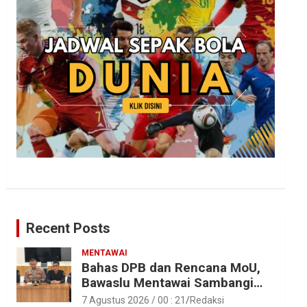
Recent Posts
MENTAWAI
Bahas DPB dan Rencana MoU,
Bawaslu Mentawai Sambangi
Polres Mentawai
7 Agustus 2026 / 00 : 21
Redaksi