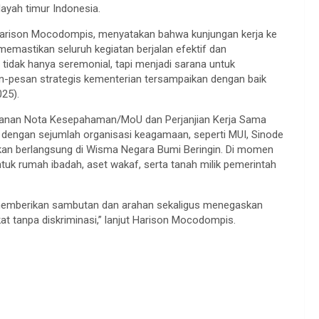
ayah timur Indonesia.
Harison Mocodompis, menyatakan bahwa kunjungan kerja ke
memastikan seluruh kegiatan berjalan efektif dan
tidak hanya seremonial, tapi menjadi sarana untuk
n-pesan strategis kementerian tersampaikan dengan baik
025).
nganan Nota Kesepahaman/MoU dan Perjanjian Kerja Sama
a dengan sejumlah organisasi keagamaan, seperti MUI, Sinode
n berlangsung di Wisma Negara Bumi Beringin. Di momen
ntuk rumah ibadah, aset wakaf, serta tanah milik pemerintah
 memberikan sambutan dan arahan sekaligus menegaskan
tanpa diskriminasi,” lanjut Harison Mocodompis.