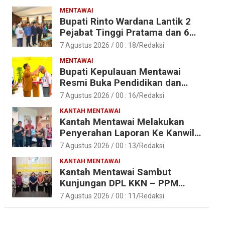
MENTAWAI
Bupati Rinto Wardana Lantik 2
Pejabat Tinggi Pratama dan 6
Pejabat Fungsional di
7 Agustus 2026 / 00 : 18
Redaksi
Lingkungan Pemkab Kepulauan
MENTAWAI
Mentawai
Bupati Kepulauan Mentawai
Resmi Buka Pendidikan dan
Pelatihan Calon Paskibraka
7 Agustus 2026 / 00 : 16
Redaksi
Tahun 2026
KANTAH MENTAWAI
Kantah Mentawai Melakukan
Penyerahan Laporan Ke Kanwil
Kemen ATR/BPN RI Sumbar
7 Agustus 2026 / 00 : 13
Redaksi
KANTAH MENTAWAI
Kantah Mentawai Sambut
Kunjungan DPL KKN – PPM
Unand
7 Agustus 2026 / 00 : 11
Redaksi