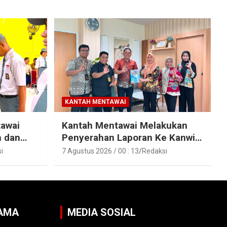
KANTAH MENTAWAI
tawai
Kantah Mentawai Melakukan
n dan
Penyerahan Laporan Ke Kanwil
raka
Kemen ATR/BPN RI Sumbar
i
7 Agustus 2026 / 00 : 13
Redaksi
SAMA
MEDIA SOSIAL