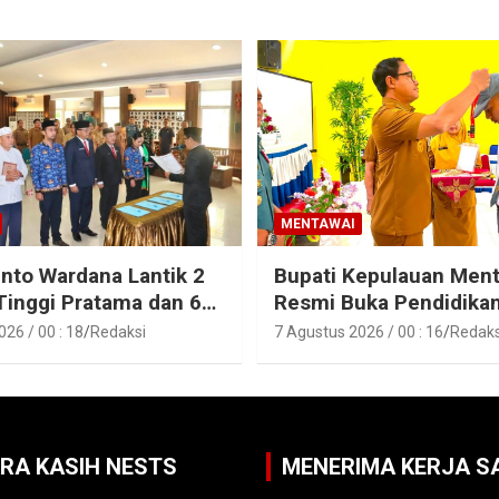
MENTAWAI
into Wardana Lantik 2
Bupati Kepulauan Men
Tinggi Pratama dan 6
Resmi Buka Pendidika
Fungsional di
Pelatihan Calon Paskib
26 / 00 : 18
Redaksi
7 Agustus 2026 / 00 : 16
Redaks
gan Pemkab Kepulauan
Tahun 2026
i
ARA KASIH NESTS
MENERIMA KERJA 