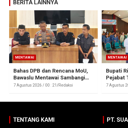
BERITA LAINNYA
MENTAWAI
MENTAWAI
Bahas DPB dan Rencana MoU,
Bupati R
Bawaslu Mentawai Sambangi
Pejabat 
Polres Mentawai
Pejabat 
7 Agustus 2026 / 00 : 21
Redaksi
7 Agustus 20
Lingkun
Mentawa
TENTANG KAMI
PT. SU