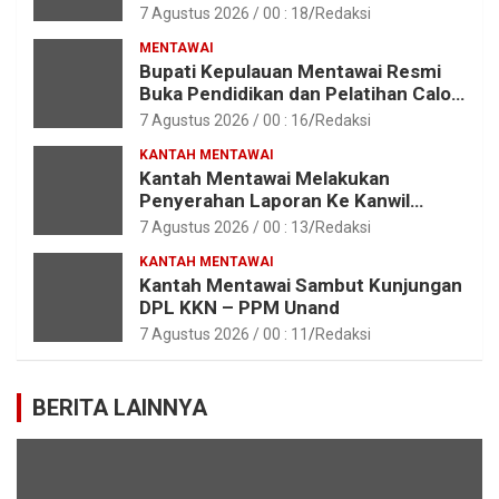
Pejabat Fungsional di Lingkungan
7 Agustus 2026 / 00 : 18
Redaksi
Pemkab Kepulauan Mentawai
MENTAWAI
Bupati Kepulauan Mentawai Resmi
Buka Pendidikan dan Pelatihan Calon
Paskibraka Tahun 2026
7 Agustus 2026 / 00 : 16
Redaksi
KANTAH MENTAWAI
Kantah Mentawai Melakukan
Penyerahan Laporan Ke Kanwil
Kemen ATR/BPN RI Sumbar
7 Agustus 2026 / 00 : 13
Redaksi
KANTAH MENTAWAI
Kantah Mentawai Sambut Kunjungan
DPL KKN – PPM Unand
7 Agustus 2026 / 00 : 11
Redaksi
BERITA LAINNYA