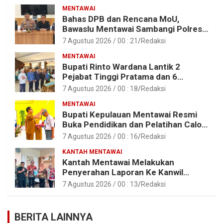
MENTAWAI
Bahas DPB dan Rencana MoU,
Bawaslu Mentawai Sambangi Polres
Mentawai
7 Agustus 2026 / 00 : 21
Redaksi
MENTAWAI
Bupati Rinto Wardana Lantik 2
Pejabat Tinggi Pratama dan 6
Pejabat Fungsional di Lingkungan
7 Agustus 2026 / 00 : 18
Redaksi
Pemkab Kepulauan Mentawai
MENTAWAI
Bupati Kepulauan Mentawai Resmi
Buka Pendidikan dan Pelatihan Calon
Paskibraka Tahun 2026
7 Agustus 2026 / 00 : 16
Redaksi
KANTAH MENTAWAI
Kantah Mentawai Melakukan
Penyerahan Laporan Ke Kanwil
Kemen ATR/BPN RI Sumbar
7 Agustus 2026 / 00 : 13
Redaksi
BERITA LAINNYA