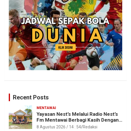
Recent Posts
MENTAWAI
Yayasan Nest’s Melalui Radio Nest’s
Fm Mentawai Berbagi Kasih Dengan
Anak – Anak Asrama SMAN 2 Sipora
8 Agustus 2026 / 14 : 54
Redaksi