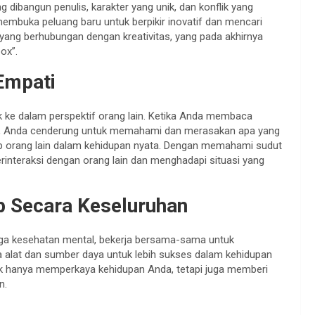
g dibangun penulis, karakter yang unik, dan konflik yang
embuka peluang baru untuk berpikir inovatif dan mencari
yang berhubungan dengan kreativitas, yang pada akhirnya
ox”.
Empati
ke dalam perspektif orang lain. Ketika Anda membaca
an, Anda cenderung untuk memahami dan merasakan apa yang
ap orang lain dalam kehidupan nyata. Dengan memahami sudut
rinteraksi dengan orang lain dan menghadapi situasi yang
p Secara Keseluruhan
gga kesehatan mental, bekerja bersama-sama untuk
alat dan sumber daya untuk lebih sukses dalam kehidupan
ak hanya memperkaya kehidupan Anda, tetapi juga memberi
n.