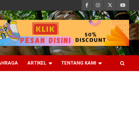
AHRAGA
ARTIKEL
TENTANG KAMI