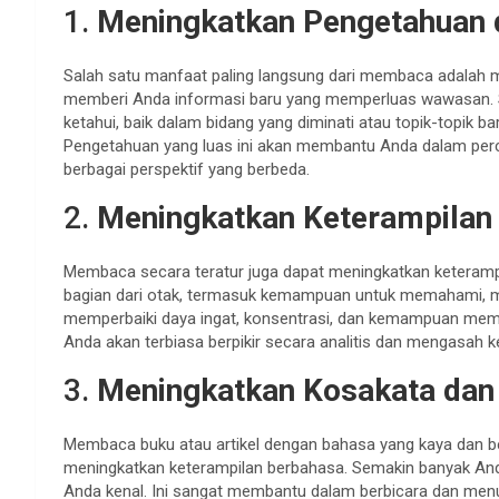
1.
Meningkatkan Pengetahuan
Salah satu manfaat paling langsung dari membaca adalah men
memberi Anda informasi baru yang memperluas wawasan. 
ketahui, baik dalam bidang yang diminati atau topik-topik 
Pengetahuan yang luas ini akan membantu Anda dalam per
berbagai perspektif yang berbeda.
2.
Meningkatkan Keterampilan 
Membaca secara teratur juga dapat meningkatkan keterampi
bagian dari otak, termasuk kemampuan untuk memahami, memp
memperbaiki daya ingat, konsentrasi, dan kemampuan mem
Anda akan terbiasa berpikir secara analitis dan mengasah
3.
Meningkatkan Kosakata da
Membaca buku atau artikel dengan bahasa yang kaya dan 
meningkatkan keterampilan berbahasa. Semakin banyak An
Anda kenal. Ini sangat membantu dalam berbicara dan menuli