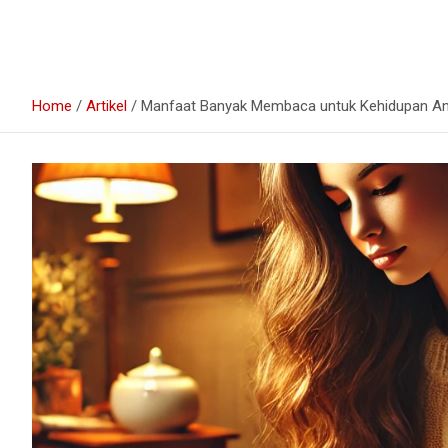
Home
Artikel
Manfaat Banyak Membaca untuk Kehidupan A