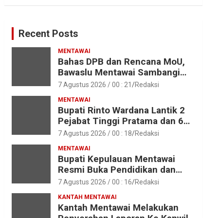
Recent Posts
MENTAWAI
Bahas DPB dan Rencana MoU,
Bawaslu Mentawai Sambangi
Polres Mentawai
7 Agustus 2026 / 00 : 21
Redaksi
MENTAWAI
Bupati Rinto Wardana Lantik 2
Pejabat Tinggi Pratama dan 6
Pejabat Fungsional di
7 Agustus 2026 / 00 : 18
Redaksi
Lingkungan Pemkab Kepulauan
MENTAWAI
Mentawai
Bupati Kepulauan Mentawai
Resmi Buka Pendidikan dan
Pelatihan Calon Paskibraka
7 Agustus 2026 / 00 : 16
Redaksi
Tahun 2026
KANTAH MENTAWAI
Kantah Mentawai Melakukan