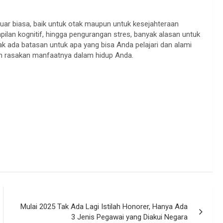
ar biasa, baik untuk otak maupun untuk kesejahteraan
ilan kognitif, hingga pengurangan stres, banyak alasan untuk
 ada batasan untuk apa yang bisa Anda pelajari dan alami
dan rasakan manfaatnya dalam hidup Anda.
Mulai 2025 Tak Ada Lagi Istilah Honorer, Hanya Ada
3 Jenis Pegawai yang Diakui Negara