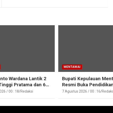
MENTAWAI
into Wardana Lantik 2
Bupati Kepulauan Men
Tinggi Pratama dan 6
Resmi Buka Pendidika
Fungsional di
Pelatihan Calon Paskib
26 / 00 : 18
Redaksi
7 Agustus 2026 / 00 : 16
Redaks
gan Pemkab Kepulauan
Tahun 2026
i