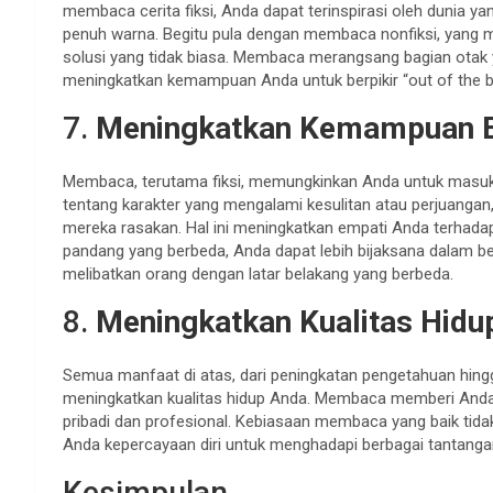
membaca cerita fiksi, Anda dapat terinspirasi oleh dunia yan
penuh warna. Begitu pula dengan membaca nonfiksi, yang m
solusi yang tidak biasa. Membaca merangsang bagian otak 
meningkatkan kemampuan Anda untuk berpikir “out of the b
7.
Meningkatkan Kemampuan 
Membaca, terutama fiksi, memungkinkan Anda untuk masuk 
tentang karakter yang mengalami kesulitan atau perjuang
mereka rasakan. Hal ini meningkatkan empati Anda terhad
pandang yang berbeda, Anda dapat lebih bijaksana dalam be
melibatkan orang dengan latar belakang yang berbeda.
8.
Meningkatkan Kualitas Hidu
Semua manfaat di atas, dari peningkatan pengetahuan hin
meningkatkan kualitas hidup Anda. Membaca memberi Anda 
pribadi dan profesional. Kebiasaan membaca yang baik tid
Anda kepercayaan diri untuk menghadapi berbagai tantanga
Kesimpulan