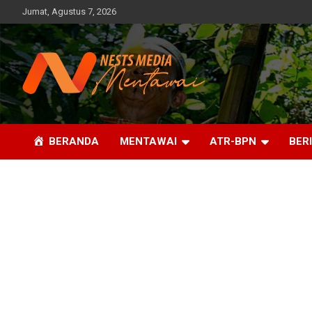
Skip
Jumat, Agustus 7, 2026
to
content
Fakta, Profesional dan Independent
Nests Media Mentawai
BERANDA
MENTAWAI
ATR-BPN
BER