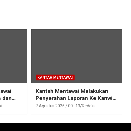
KANTAH MENTAWAI
tawai
Kantah Mentawai Melakukan
n dan
Penyerahan Laporan Ke Kanwil
raka
Kemen ATR/BPN RI Sumbar
i
7 Agustus 2026 / 00 : 13
Redaksi