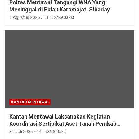
Polres Mentawai Tangangi WNA Yang
Meninggal di Pulau Karamajat, Sibaday
1 Agustus 2026 / 11 : 12
Redaksi
KANTAH MENTAWAI
Kantah Mentawai Laksanakan Kegiatan
Koordinasi Sertipikat Aset Tanah Pemkab
Mentawai
31 Juli 2026 / 14 : 52
Redaksi