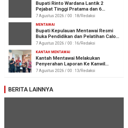
Bupati Rinto Wardana Lantik 2
Pejabat Tinggi Pratama dan 6
Pejabat Fungsional di Lingkungan
7 Agustus 2026 / 00 : 18
Redaksi
Pemkab Kepulauan Mentawai
MENTAWAI
Bupati Kepulauan Mentawai Resmi
Buka Pendidikan dan Pelatihan Calon
Paskibraka Tahun 2026
7 Agustus 2026 / 00 : 16
Redaksi
KANTAH MENTAWAI
Kantah Mentawai Melakukan
Penyerahan Laporan Ke Kanwil
Kemen ATR/BPN RI Sumbar
7 Agustus 2026 / 00 : 13
Redaksi
BERITA LAINNYA