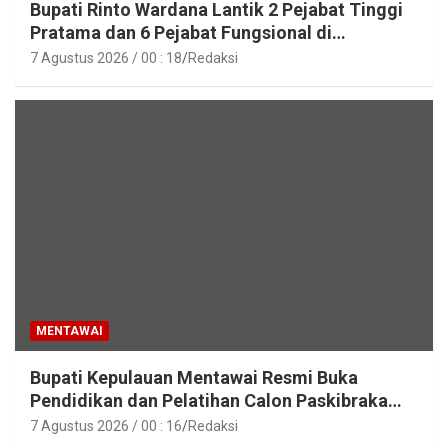
Bupati Rinto Wardana Lantik 2 Pejabat Tinggi
Pratama dan 6 Pejabat Fungsional di
Lingkungan Pemkab Kepulauan Mentawai
7 Agustus 2026 / 00 : 18
Redaksi
MENTAWAI
Bupati Kepulauan Mentawai Resmi Buka
Pendidikan dan Pelatihan Calon Paskibraka
Tahun 2026
7 Agustus 2026 / 00 : 16
Redaksi