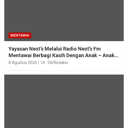
MENTAWAI
Yayasan Nest’s Melalui Radio Nest’s Fm
Mentawai Berbagi Kasih Dengan Anak – Anak
Asrama SMAN 2 Sipora
8 Agustus 2026 / 14 : 54
Redaksi