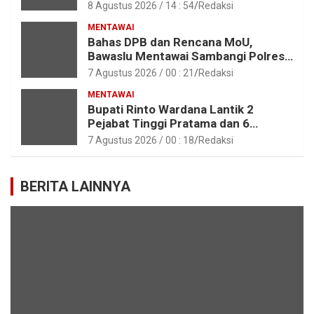
Anak – Anak Asrama SMAN 2 Sipora
8 Agustus 2026 / 14 : 54
Redaksi
MENTAWAI
Bahas DPB dan Rencana MoU,
Bawaslu Mentawai Sambangi Polres
Mentawai
7 Agustus 2026 / 00 : 21
Redaksi
MENTAWAI
Bupati Rinto Wardana Lantik 2
Pejabat Tinggi Pratama dan 6
Pejabat Fungsional di Lingkungan
7 Agustus 2026 / 00 : 18
Redaksi
Pemkab Kepulauan Mentawai
BERITA LAINNYA