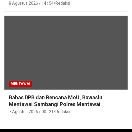
Asrama SMAN 2 Sipora
8 Agustus 2026 / 14 : 54
Redaksi
MENTAWAI
Bahas DPB dan Rencana MoU, Bawaslu
Mentawai Sambangi Polres Mentawai
7 Agustus 2026 / 00 : 21
Redaksi