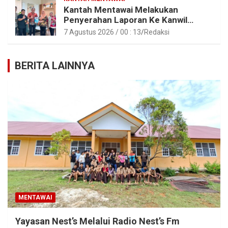
Kantah Mentawai Melakukan
Penyerahan Laporan Ke Kanwil
Kemen ATR/BPN RI Sumbar
7 Agustus 2026 / 00 : 13
Redaksi
BERITA LAINNYA
MENTAWAI
Yayasan Nest’s Melalui Radio Nest’s Fm