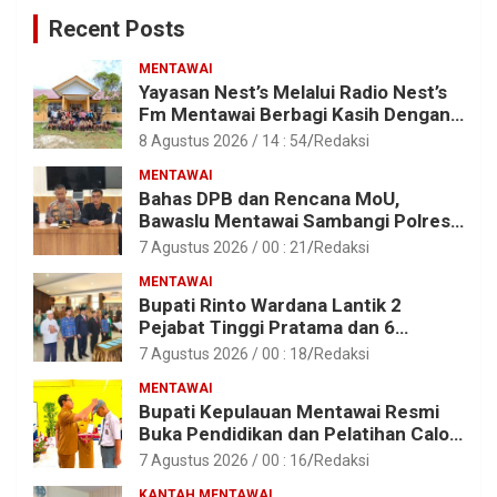
Recent Posts
MENTAWAI
Yayasan Nest’s Melalui Radio Nest’s
Fm Mentawai Berbagi Kasih Dengan
Anak – Anak Asrama SMAN 2 Sipora
8 Agustus 2026 / 14 : 54
Redaksi
MENTAWAI
Bahas DPB dan Rencana MoU,
Bawaslu Mentawai Sambangi Polres
Mentawai
7 Agustus 2026 / 00 : 21
Redaksi
MENTAWAI
Bupati Rinto Wardana Lantik 2
Pejabat Tinggi Pratama dan 6
Pejabat Fungsional di Lingkungan
7 Agustus 2026 / 00 : 18
Redaksi
Pemkab Kepulauan Mentawai
MENTAWAI
Bupati Kepulauan Mentawai Resmi
Buka Pendidikan dan Pelatihan Calon
Paskibraka Tahun 2026
7 Agustus 2026 / 00 : 16
Redaksi
KANTAH MENTAWAI