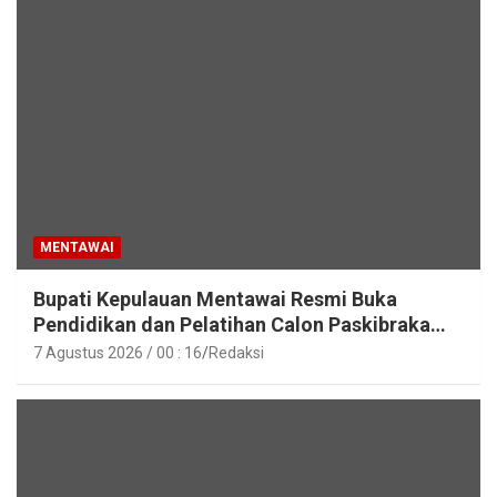
MENTAWAI
Bupati Kepulauan Mentawai Resmi Buka
Pendidikan dan Pelatihan Calon Paskibraka
Tahun 2026
7 Agustus 2026 / 00 : 16
Redaksi