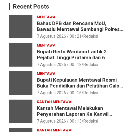
Recent Posts
MENTAWAI
Bahas DPB dan Rencana MoU,
Bawaslu Mentawai Sambangi Polres
Mentawai
7 Agustus 2026 / 00 : 21
Redaksi
MENTAWAI
Bupati Rinto Wardana Lantik 2
Pejabat Tinggi Pratama dan 6
Pejabat Fungsional di Lingkungan
7 Agustus 2026 / 00 : 18
Redaksi
Pemkab Kepulauan Mentawai
MENTAWAI
Bupati Kepulauan Mentawai Resmi
Buka Pendidikan dan Pelatihan Calon
Paskibraka Tahun 2026
7 Agustus 2026 / 00 : 16
Redaksi
KANTAH MENTAWAI
Kantah Mentawai Melakukan
Penyerahan Laporan Ke Kanwil
Kemen ATR/BPN RI Sumbar
7 Agustus 2026 / 00 : 13
Redaksi
KANTAH MENTAWAI