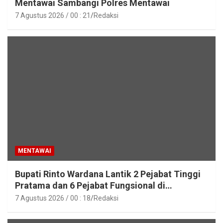
Mentawai Sambangi Polres Mentawai
7 Agustus 2026 / 00 : 21
Redaksi
MENTAWAI
Bupati Rinto Wardana Lantik 2 Pejabat Tinggi
Pratama dan 6 Pejabat Fungsional di
Lingkungan Pemkab Kepulauan Mentawai
7 Agustus 2026 / 00 : 18
Redaksi