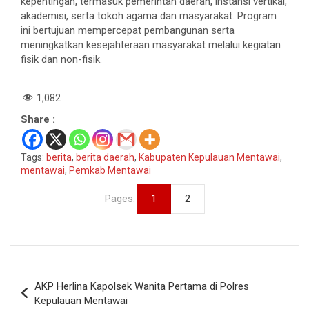
kepentingan, termasuk pemerintah daerah, instansi vertikal,
akademisi, serta tokoh agama dan masyarakat. Program
ini bertujuan mempercepat pembangunan serta
meningkatkan kesejahteraan masyarakat melalui kegiatan
fisik dan non-fisik.
1,082
Share :
Tags:
berita
,
berita daerah
,
Kabupaten Kepulauan Mentawai
,
mentawai
,
Pemkab Mentawai
Pages:
1
2
Navigasi
AKP Herlina Kapolsek Wanita Pertama di Polres
pos
Kepulauan Mentawai