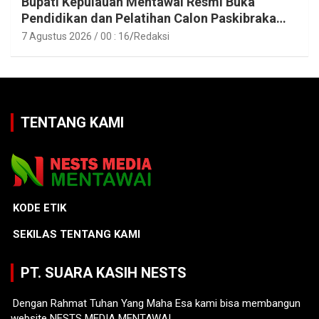
Bupati Kepulauan Mentawai Resmi Buka
Pendidikan dan Pelatihan Calon Paskibraka
Tahun 2026
7 Agustus 2026 / 00 : 16
Redaksi
TENTANG KAMI
KODE ETIK
SEKILAS TENTANG KAMI
PT. SUARA KASIH NESTS
Dengan Rahmat Tuhan Yang Maha Esa kami bisa membangun
website NESTS MEDIA MENTAWAI.