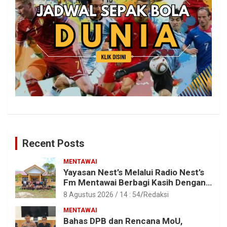
Recent Posts
MENTAWAI
Yayasan Nest’s Melalui Radio Nest’s
Fm Mentawai Berbagi Kasih Dengan
Anak – Anak Asrama SMAN 2 Sipora
8 Agustus 2026 / 14 : 54
Redaksi
MENTAWAI
Bahas DPB dan Rencana MoU,