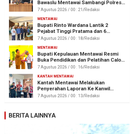
Bawaslu Mentawai Sambangi Polres
Mentawai
7 Agustus 2026 / 00 : 21
Redaksi
MENTAWAI
Bupati Rinto Wardana Lantik 2
Pejabat Tinggi Pratama dan 6
Pejabat Fungsional di Lingkungan
7 Agustus 2026 / 00 : 18
Redaksi
Pemkab Kepulauan Mentawai
MENTAWAI
Bupati Kepulauan Mentawai Resmi
Buka Pendidikan dan Pelatihan Calon
Paskibraka Tahun 2026
7 Agustus 2026 / 00 : 16
Redaksi
KANTAH MENTAWAI
Kantah Mentawai Melakukan
Penyerahan Laporan Ke Kanwil
Kemen ATR/BPN RI Sumbar
7 Agustus 2026 / 00 : 13
Redaksi
BERITA LAINNYA