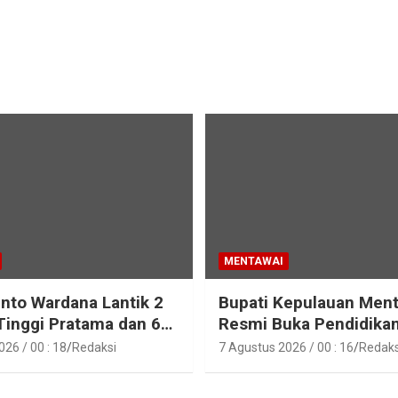
MENTAWAI
into Wardana Lantik 2
Bupati Kepulauan Men
Tinggi Pratama dan 6
Resmi Buka Pendidika
Fungsional di
Pelatihan Calon Paskib
26 / 00 : 18
Redaksi
7 Agustus 2026 / 00 : 16
Redaks
gan Pemkab Kepulauan
Tahun 2026
i