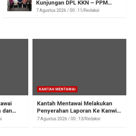
Kunjungan DPL KKN – PPM
Unand
7 Agustus 2026 / 00 : 11
Redaksi
KANTAH MENTAWAI
tawai
Kantah Mentawai Melakukan
n dan
Penyerahan Laporan Ke Kanwil
raka
Kemen ATR/BPN RI Sumbar
i
7 Agustus 2026 / 00 : 13
Redaksi