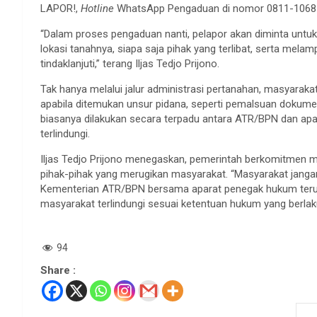
LAPOR!,
Hotline
WhatsApp Pengaduan di nomor 0811-1068-
“Dalam proses pengaduan nanti, pelapor akan diminta untuk 
lokasi tanahnya, siapa saja pihak yang terlibat, serta mela
tindaklanjuti,” terang Iljas Tedjo Prijono.
Tak hanya melalui jalur administrasi pertanahan, masyarak
apabila ditemukan unsur pidana, seperti pemalsuan dokum
biasanya dilakukan secara terpadu antara ATR/BPN dan a
terlindungi.
Iljas Tedjo Prijono menegaskan, pemerintah berkomitmen 
pihak-pihak yang merugikan masyarakat. “Masyarakat janga
Kementerian ATR/BPN bersama aparat penegak hukum teru
masyarakat terlindungi sesuai ketentuan hukum yang berla
94
Share :