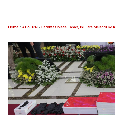
Home
ATR-BPN
Berantas Mafia Tanah, Ini Cara Melapor k