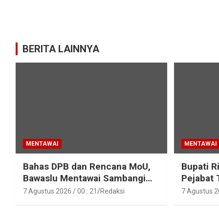
BERITA LAINNYA
MENTAWAI
MENTAWAI
Bahas DPB dan Rencana MoU,
Bupati R
Bawaslu Mentawai Sambangi
Pejabat 
Polres Mentawai
Pejabat 
7 Agustus 2026 / 00 : 21
Redaksi
7 Agustus 20
Lingkun
Mentawa