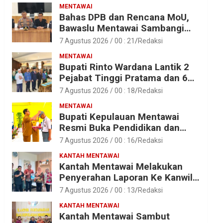
MENTAWAI
Bahas DPB dan Rencana MoU,
Bawaslu Mentawai Sambangi
Polres Mentawai
7 Agustus 2026 / 00 : 21
Redaksi
MENTAWAI
Bupati Rinto Wardana Lantik 2
Pejabat Tinggi Pratama dan 6
Pejabat Fungsional di
7 Agustus 2026 / 00 : 18
Redaksi
Lingkungan Pemkab Kepulauan
MENTAWAI
Mentawai
Bupati Kepulauan Mentawai
Resmi Buka Pendidikan dan
Pelatihan Calon Paskibraka
7 Agustus 2026 / 00 : 16
Redaksi
Tahun 2026
KANTAH MENTAWAI
Kantah Mentawai Melakukan
Penyerahan Laporan Ke Kanwil
Kemen ATR/BPN RI Sumbar
7 Agustus 2026 / 00 : 13
Redaksi
KANTAH MENTAWAI
Kantah Mentawai Sambut