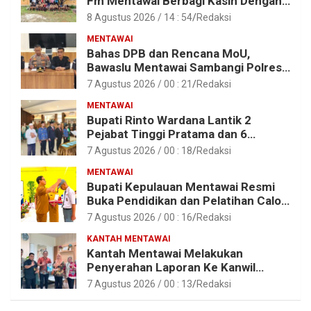
Fm Mentawai Berbagi Kasih Dengan
Anak – Anak Asrama SMAN 2 Sipora
8 Agustus 2026 / 14 : 54
Redaksi
MENTAWAI
Bahas DPB dan Rencana MoU,
Bawaslu Mentawai Sambangi Polres
Mentawai
7 Agustus 2026 / 00 : 21
Redaksi
MENTAWAI
Bupati Rinto Wardana Lantik 2
Pejabat Tinggi Pratama dan 6
Pejabat Fungsional di Lingkungan
7 Agustus 2026 / 00 : 18
Redaksi
Pemkab Kepulauan Mentawai
MENTAWAI
Bupati Kepulauan Mentawai Resmi
Buka Pendidikan dan Pelatihan Calon
Paskibraka Tahun 2026
7 Agustus 2026 / 00 : 16
Redaksi
KANTAH MENTAWAI
Kantah Mentawai Melakukan
Penyerahan Laporan Ke Kanwil
Kemen ATR/BPN RI Sumbar
7 Agustus 2026 / 00 : 13
Redaksi