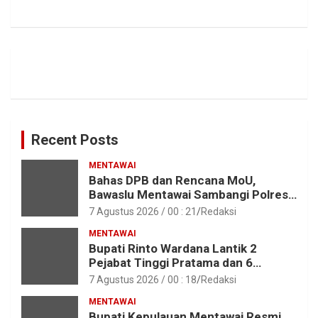
Recent Posts
MENTAWAI
Bahas DPB dan Rencana MoU,
Bawaslu Mentawai Sambangi Polres
Mentawai
7 Agustus 2026 / 00 : 21
Redaksi
MENTAWAI
Bupati Rinto Wardana Lantik 2
Pejabat Tinggi Pratama dan 6
Pejabat Fungsional di Lingkungan
7 Agustus 2026 / 00 : 18
Redaksi
Pemkab Kepulauan Mentawai
MENTAWAI
Bupati Kepulauan Mentawai Resmi