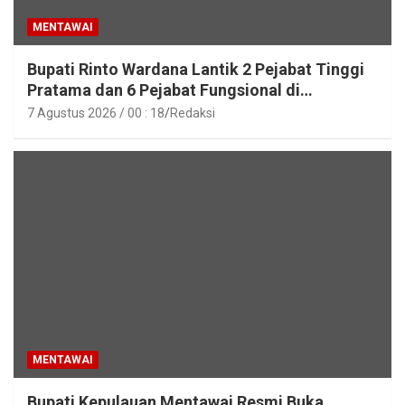
MENTAWAI
Bupati Rinto Wardana Lantik 2 Pejabat Tinggi
Pratama dan 6 Pejabat Fungsional di
Lingkungan Pemkab Kepulauan Mentawai
7 Agustus 2026 / 00 : 18
Redaksi
MENTAWAI
Bupati Kepulauan Mentawai Resmi Buka