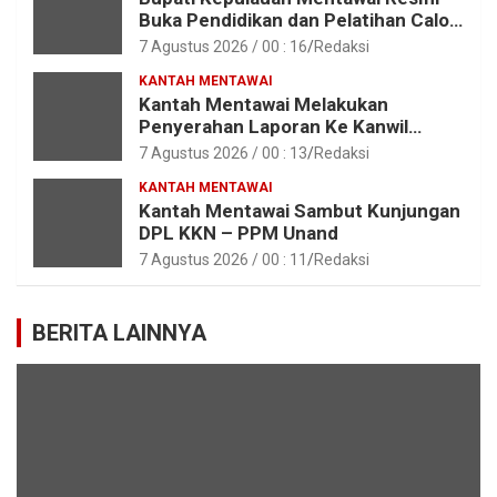
Buka Pendidikan dan Pelatihan Calon
Paskibraka Tahun 2026
7 Agustus 2026 / 00 : 16
Redaksi
KANTAH MENTAWAI
Kantah Mentawai Melakukan
Penyerahan Laporan Ke Kanwil
Kemen ATR/BPN RI Sumbar
7 Agustus 2026 / 00 : 13
Redaksi
KANTAH MENTAWAI
Kantah Mentawai Sambut Kunjungan
DPL KKN – PPM Unand
7 Agustus 2026 / 00 : 11
Redaksi
BERITA LAINNYA