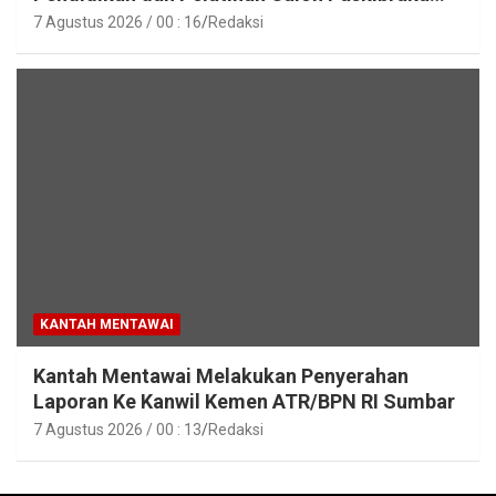
Tahun 2026
7 Agustus 2026 / 00 : 16
Redaksi
KANTAH MENTAWAI
Kantah Mentawai Melakukan Penyerahan
Laporan Ke Kanwil Kemen ATR/BPN RI Sumbar
7 Agustus 2026 / 00 : 13
Redaksi