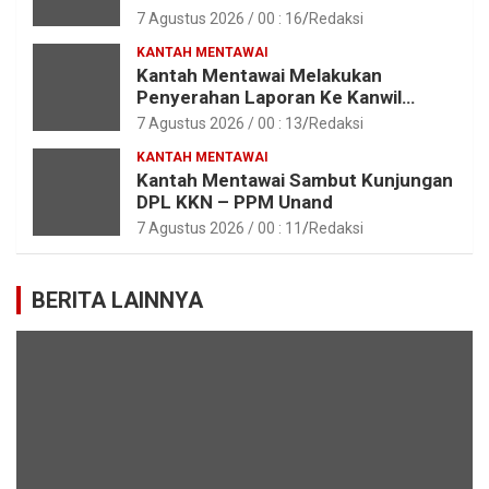
Paskibraka Tahun 2026
7 Agustus 2026 / 00 : 16
Redaksi
KANTAH MENTAWAI
Kantah Mentawai Melakukan
Penyerahan Laporan Ke Kanwil
Kemen ATR/BPN RI Sumbar
7 Agustus 2026 / 00 : 13
Redaksi
KANTAH MENTAWAI
Kantah Mentawai Sambut Kunjungan
DPL KKN – PPM Unand
7 Agustus 2026 / 00 : 11
Redaksi
BERITA LAINNYA