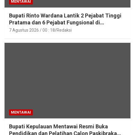
MENTAWAI
Bupati Rinto Wardana Lantik 2 Pejabat Tinggi
Pratama dan 6 Pejabat Fungsional di
Lingkungan Pemkab Kepulauan Mentawai
7 Agustus 2026 / 00 : 18
Redaksi
MENTAWAI
Bupati Kepulauan Mentawai Resmi Buka
Pendidikan dan Pelatihan Calon Paskibraka