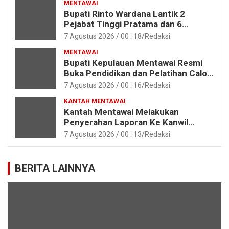
MENTAWAI
Bupati Rinto Wardana Lantik 2
Pejabat Tinggi Pratama dan 6
Pejabat Fungsional di Lingkungan
7 Agustus 2026 / 00 : 18
Redaksi
Pemkab Kepulauan Mentawai
MENTAWAI
Bupati Kepulauan Mentawai Resmi
Buka Pendidikan dan Pelatihan Calon
Paskibraka Tahun 2026
7 Agustus 2026 / 00 : 16
Redaksi
KANTAH MENTAWAI
Kantah Mentawai Melakukan
Penyerahan Laporan Ke Kanwil
Kemen ATR/BPN RI Sumbar
7 Agustus 2026 / 00 : 13
Redaksi
BERITA LAINNYA