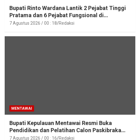
Bupati Rinto Wardana Lantik 2 Pejabat Tinggi
Pratama dan 6 Pejabat Fungsional di
Lingkungan Pemkab Kepulauan Mentawai
7 Agustus 2026 / 00 : 18
Redaksi
MENTAWAI
Bupati Kepulauan Mentawai Resmi Buka
Pendidikan dan Pelatihan Calon Paskibraka
Tahun 2026
7 Agustus 2026 / 00 : 16
Redaksi