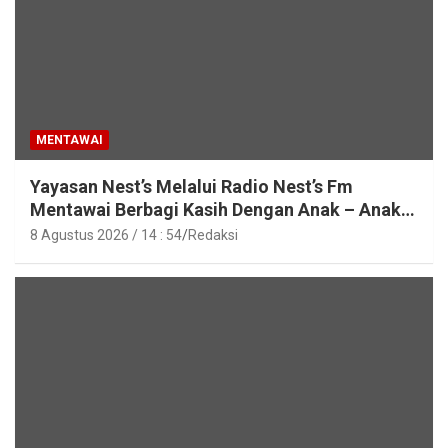
MENTAWAI
Yayasan Nest’s Melalui Radio Nest’s Fm
Mentawai Berbagi Kasih Dengan Anak – Anak
Asrama SMAN 2 Sipora
8 Agustus 2026 / 14 : 54
Redaksi