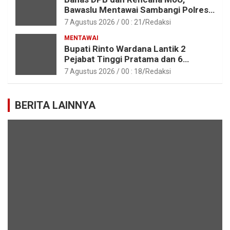
Bawaslu Mentawai Sambangi Polres
Mentawai
7 Agustus 2026 / 00 : 21
Redaksi
MENTAWAI
Bupati Rinto Wardana Lantik 2
Pejabat Tinggi Pratama dan 6
Pejabat Fungsional di Lingkungan
7 Agustus 2026 / 00 : 18
Redaksi
Pemkab Kepulauan Mentawai
BERITA LAINNYA