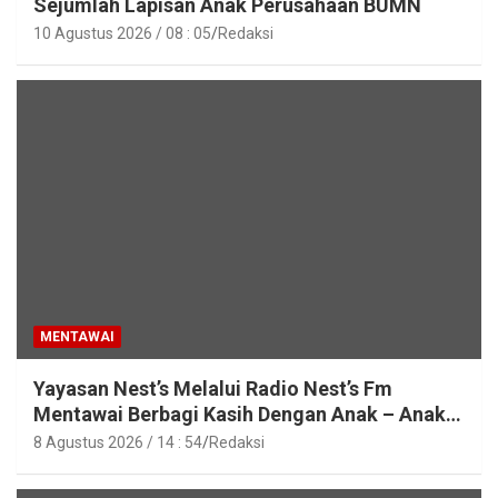
Sejumlah Lapisan Anak Perusahaan BUMN
10 Agustus 2026 / 08 : 05
Redaksi
MENTAWAI
Yayasan Nest’s Melalui Radio Nest’s Fm
Mentawai Berbagi Kasih Dengan Anak – Anak
Asrama SMAN 2 Sipora
8 Agustus 2026 / 14 : 54
Redaksi