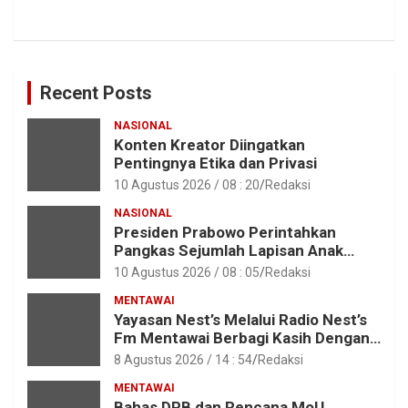
Recent Posts
NASIONAL
Konten Kreator Diingatkan
Pentingnya Etika dan Privasi
10 Agustus 2026 / 08 : 20
Redaksi
NASIONAL
Presiden Prabowo Perintahkan
Pangkas Sejumlah Lapisan Anak
Perusahaan BUMN
10 Agustus 2026 / 08 : 05
Redaksi
MENTAWAI
Yayasan Nest’s Melalui Radio Nest’s
Fm Mentawai Berbagi Kasih Dengan
Anak – Anak Asrama SMAN 2 Sipora
8 Agustus 2026 / 14 : 54
Redaksi
MENTAWAI
Bahas DPB dan Rencana MoU,