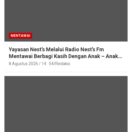
MENTAWAI
Yayasan Nest’s Melalui Radio Nest’s Fm
Mentawai Berbagi Kasih Dengan Anak – Anak
Asrama SMAN 2 Sipora
8 Agustus 2026 / 14 : 54
Redaksi