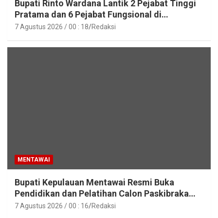
Bupati Rinto Wardana Lantik 2 Pejabat Tinggi
Pratama dan 6 Pejabat Fungsional di
Lingkungan Pemkab Kepulauan Mentawai
7 Agustus 2026 / 00 : 18
Redaksi
MENTAWAI
Bupati Kepulauan Mentawai Resmi Buka
Pendidikan dan Pelatihan Calon Paskibraka
Tahun 2026
7 Agustus 2026 / 00 : 16
Redaksi