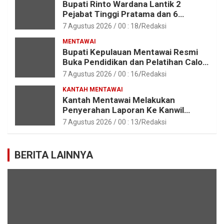
Bupati Rinto Wardana Lantik 2
Pejabat Tinggi Pratama dan 6
Pejabat Fungsional di Lingkungan
7 Agustus 2026 / 00 : 18
Redaksi
Pemkab Kepulauan Mentawai
MENTAWAI
Bupati Kepulauan Mentawai Resmi
Buka Pendidikan dan Pelatihan Calon
Paskibraka Tahun 2026
7 Agustus 2026 / 00 : 16
Redaksi
KANTAH MENTAWAI
Kantah Mentawai Melakukan
Penyerahan Laporan Ke Kanwil
Kemen ATR/BPN RI Sumbar
7 Agustus 2026 / 00 : 13
Redaksi
BERITA LAINNYA