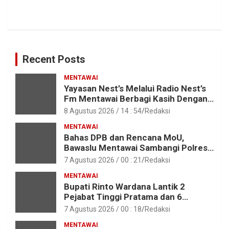
Recent Posts
MENTAWAI
Yayasan Nest’s Melalui Radio Nest’s
Fm Mentawai Berbagi Kasih Dengan
Anak – Anak Asrama SMAN 2 Sipora
8 Agustus 2026 / 14 : 54
Redaksi
MENTAWAI
Bahas DPB dan Rencana MoU,
Bawaslu Mentawai Sambangi Polres
Mentawai
7 Agustus 2026 / 00 : 21
Redaksi
MENTAWAI
Bupati Rinto Wardana Lantik 2
Pejabat Tinggi Pratama dan 6
Pejabat Fungsional di Lingkungan
7 Agustus 2026 / 00 : 18
Redaksi
Pemkab Kepulauan Mentawai
MENTAWAI