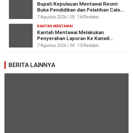
Bupati Kepulauan Mentawai Resmi
Buka Pendidikan dan Pelatihan Calon
Paskibraka Tahun 2026
7 Agustus 2026 / 00 : 16
Redaksi
KANTAH MENTAWAI
Kantah Mentawai Melakukan
Penyerahan Laporan Ke Kanwil
Kemen ATR/BPN RI Sumbar
7 Agustus 2026 / 00 : 13
Redaksi
BERITA LAINNYA