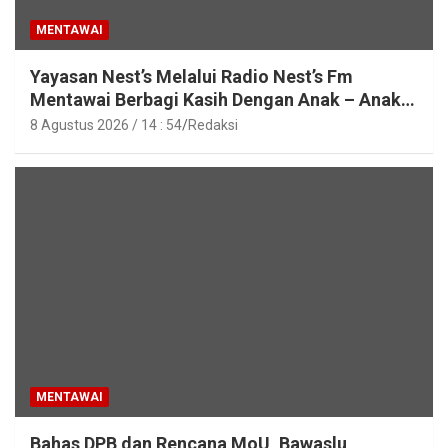
MENTAWAI
Yayasan Nest’s Melalui Radio Nest’s Fm
Mentawai Berbagi Kasih Dengan Anak – Anak
Asrama SMAN 2 Sipora
8 Agustus 2026 / 14 : 54
Redaksi
MENTAWAI
Bahas DPB dan Rencana MoU, Bawaslu