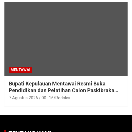
MENTAWAI
Bupati Kepulauan Mentawai Resmi Buka
Pendidikan dan Pelatihan Calon Paskibraka
Tahun 2026
7 Agustus 2026 / 00 : 16
Redaksi