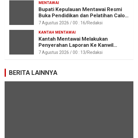
MENTAWAI
Bupati Kepulauan Mentawai Resmi
Buka Pendidikan dan Pelatihan Calon
Paskibraka Tahun 2026
7 Agustus 2026 / 00 : 16
Redaksi
KANTAH MENTAWAI
Kantah Mentawai Melakukan
Penyerahan Laporan Ke Kanwil
Kemen ATR/BPN RI Sumbar
7 Agustus 2026 / 00 : 13
Redaksi
BERITA LAINNYA