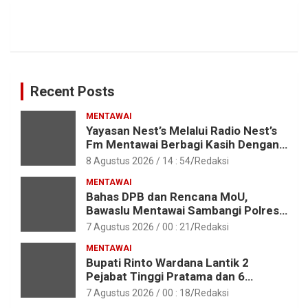
Recent Posts
MENTAWAI
Yayasan Nest’s Melalui Radio Nest’s
Fm Mentawai Berbagi Kasih Dengan
Anak – Anak Asrama SMAN 2 Sipora
8 Agustus 2026 / 14 : 54
Redaksi
MENTAWAI
Bahas DPB dan Rencana MoU,
Bawaslu Mentawai Sambangi Polres
Mentawai
7 Agustus 2026 / 00 : 21
Redaksi
MENTAWAI
Bupati Rinto Wardana Lantik 2
Pejabat Tinggi Pratama dan 6
Pejabat Fungsional di Lingkungan
7 Agustus 2026 / 00 : 18
Redaksi
Pemkab Kepulauan Mentawai