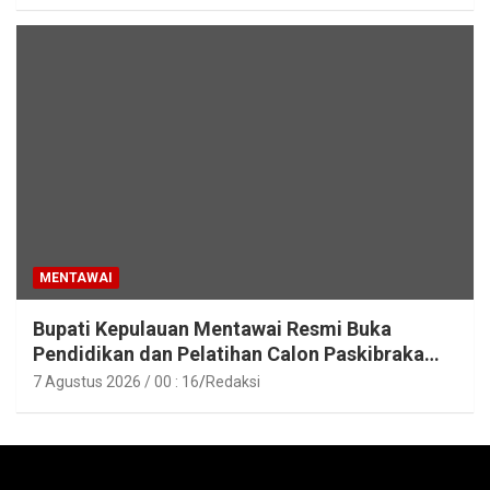
MENTAWAI
Bupati Kepulauan Mentawai Resmi Buka
Pendidikan dan Pelatihan Calon Paskibraka
Tahun 2026
7 Agustus 2026 / 00 : 16
Redaksi