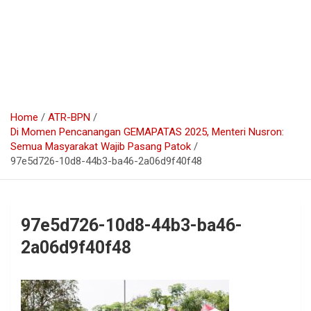
Home
ATR-BPN
Di Momen Pencanangan GEMAPATAS 2025, Menteri Nusron:
Semua Masyarakat Wajib Pasang Patok
97e5d726-10d8-44b3-ba46-2a06d9f40f48
97e5d726-10d8-44b3-ba46-
2a06d9f40f48