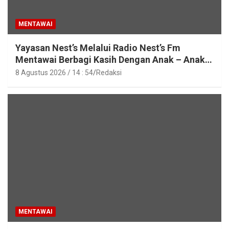
MENTAWAI
Yayasan Nest’s Melalui Radio Nest’s Fm
Mentawai Berbagi Kasih Dengan Anak – Anak
Asrama SMAN 2 Sipora
8 Agustus 2026 / 14 : 54
Redaksi
MENTAWAI