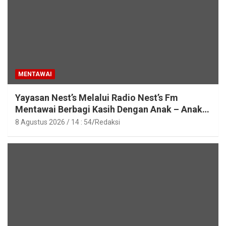
MENTAWAI
Yayasan Nest’s Melalui Radio Nest’s Fm
Mentawai Berbagi Kasih Dengan Anak – Anak
Asrama SMAN 2 Sipora
8 Agustus 2026 / 14 : 54
Redaksi