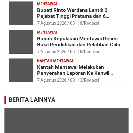
MENTAWAI
Bupati Rinto Wardana Lantik 2
Pejabat Tinggi Pratama dan 6
Pejabat Fungsional di Lingkungan
7 Agustus 2026 / 00 : 18
Redaksi
Pemkab Kepulauan Mentawai
MENTAWAI
Bupati Kepulauan Mentawai Resmi
Buka Pendidikan dan Pelatihan Calon
Paskibraka Tahun 2026
7 Agustus 2026 / 00 : 16
Redaksi
KANTAH MENTAWAI
Kantah Mentawai Melakukan
Penyerahan Laporan Ke Kanwil
Kemen ATR/BPN RI Sumbar
7 Agustus 2026 / 00 : 13
Redaksi
BERITA LAINNYA