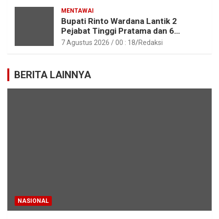
MENTAWAI
Bupati Rinto Wardana Lantik 2
Pejabat Tinggi Pratama dan 6
Pejabat Fungsional di Lingkungan
7 Agustus 2026 / 00 : 18
Redaksi
Pemkab Kepulauan Mentawai
BERITA LAINNYA
NASIONAL