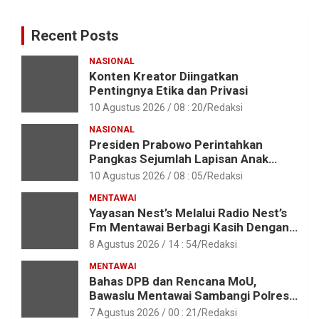
Recent Posts
NASIONAL
Konten Kreator Diingatkan
Pentingnya Etika dan Privasi
10 Agustus 2026 / 08 : 20
Redaksi
NASIONAL
Presiden Prabowo Perintahkan
Pangkas Sejumlah Lapisan Anak
Perusahaan BUMN
10 Agustus 2026 / 08 : 05
Redaksi
MENTAWAI
Yayasan Nest’s Melalui Radio Nest’s
Fm Mentawai Berbagi Kasih Dengan
Anak – Anak Asrama SMAN 2 Sipora
8 Agustus 2026 / 14 : 54
Redaksi
MENTAWAI
Bahas DPB dan Rencana MoU,
Bawaslu Mentawai Sambangi Polres
Mentawai
7 Agustus 2026 / 00 : 21
Redaksi