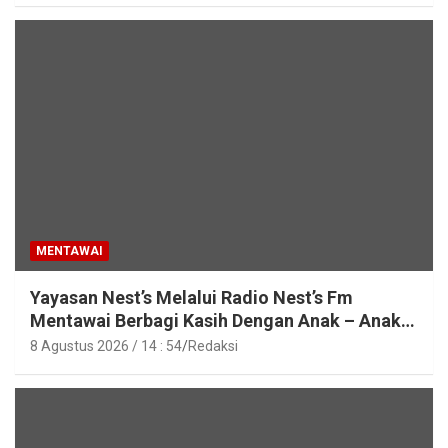
MENTAWAI
Yayasan Nest’s Melalui Radio Nest’s Fm
Mentawai Berbagi Kasih Dengan Anak – Anak
Asrama SMAN 2 Sipora
8 Agustus 2026 / 14 : 54
Redaksi