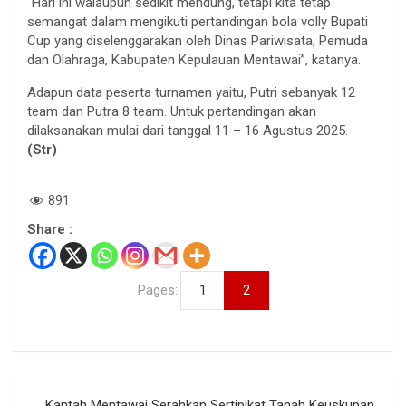
“Hari ini walaupun sedikit mendung, tetapi kita tetap
semangat dalam mengikuti pertandingan bola volly Bupati
Cup yang diselenggarakan oleh Dinas Pariwisata, Pemuda
dan Olahraga, Kabupaten Kepulauan Mentawai”, katanya.
Adapun data peserta turnamen yaitu, Putri sebanyak 12
team dan Putra 8 team. Untuk pertandingan akan
dilaksanakan mulai dari tanggal 11 – 16 Agustus 2025.
(Str)
891
Share :
Pages:
1
2
Navigasi
Kantah Mentawai Serahkan Sertipikat Tanah Keuskupan